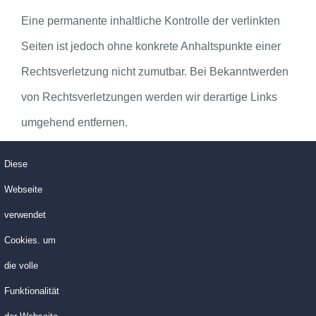
Eine permanente inhaltliche Kontrolle der verlinkten
Seiten ist jedoch ohne konkrete Anhaltspunkte einer
Rechtsverletzung nicht zumutbar. Bei Bekanntwerden
von Rechtsverletzungen werden wir derartige Links
umgehend entfernen.
Diese
Urheberrecht
Webseite
Die durch die Seitenbetreiber erstellten Inhalte und
verwendet
Werke auf diesen Seiten unterliegen dem deutschen
Cookies. um
Urheberrecht. Die Vervielfältigung, Bearbeitung,
die volle
Verbreitung und jede Art der Verwertung außerhalb der
Funktionalität
Grenzen des Urheberrechtes bedürfen der schriftlichen